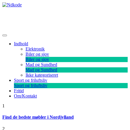
Skip
to
content
Ndkode
Indhold
Elektronik
Biler og sjov
Biler og sjov
Mad og Sundhed
Mad og Sundhed
Ikke kategoriseret
Sport og friluftsliv
Sport og friluftsliv
Fritid
Om/Kontakt
1
Find de bedste møbler i Nordjylland
2