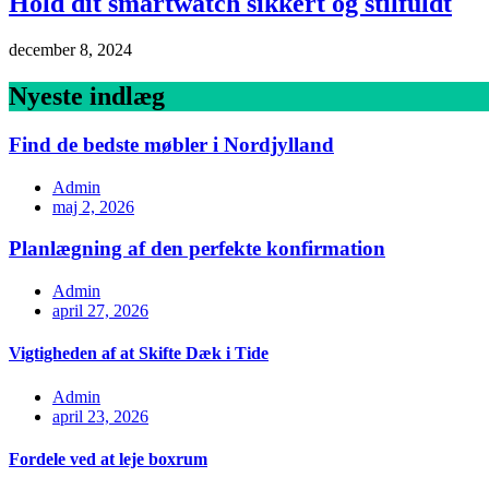
Hold dit smartwatch sikkert og stilfuldt
december 8, 2024
Nyeste indlæg
Find de bedste møbler i Nordjylland
Admin
maj 2, 2026
Planlægning af den perfekte konfirmation
Admin
april 27, 2026
Vigtigheden af at Skifte Dæk i Tide
Admin
april 23, 2026
Fordele ved at leje boxrum