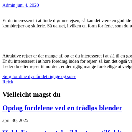
Admin
juni 4, 2020
Er du interesseret i at finde drømmerejsen, så kan det være en god id
kombirejser og skiferie. Så uanset, hvilken en form for ferie, som du ø
Attraktive rejser er der mange af, og er du interesseret i at slå til e
Er du interesseret i at høre foredrag inden for rejser, så kan det også
Leder du efter rejser til norden, er der rigtig mange forskellige at væ
Indlægsnavigation
Sørg for dine dyr får det rigtige og spise
Reick
Vielleicht magst du
Opdag fordelene ved en trådløs blender
april 30, 2025