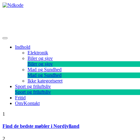
Skip
to
content
Ndkode
Indhold
Elektronik
Biler og sjov
Biler og sjov
Mad og Sundhed
Mad og Sundhed
Ikke kategoriseret
Sport og friluftsliv
Sport og friluftsliv
Fritid
Om/Kontakt
1
Find de bedste møbler i Nordjylland
2