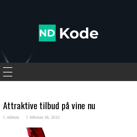
Skip
to
content
Ndkode
Attraktive tilbud på vine nu
Admin
februar 26, 2022