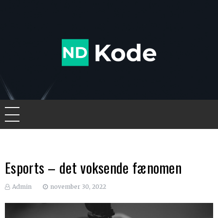
Skip
to
content
Ndkode
Esports – det voksende fænomen
Admin
november 30, 2022