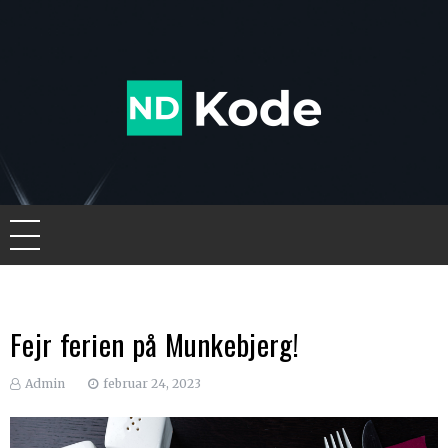
Skip
to
content
Ndkode
Fejr ferien på Munkebjerg!
Admin
februar 24, 2023