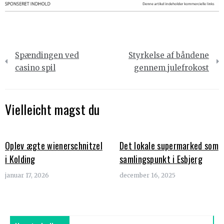
Indlægsnavigation
Spændingen ved
Styrkelse af båndene
casino spil
gennem julefrokost
Vielleicht magst du
Oplev ægte wienerschnitzel
Det lokale supermarked som
i Kolding
samlingspunkt i Esbjerg
januar 17, 2026
december 16, 2025