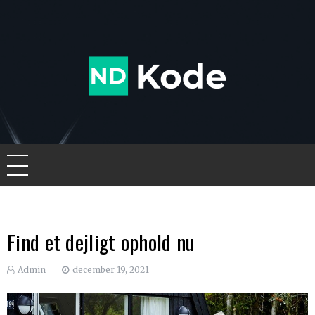
Skip
to
content
Ndkode
Find et dejligt ophold nu
Admin
december 19, 2021