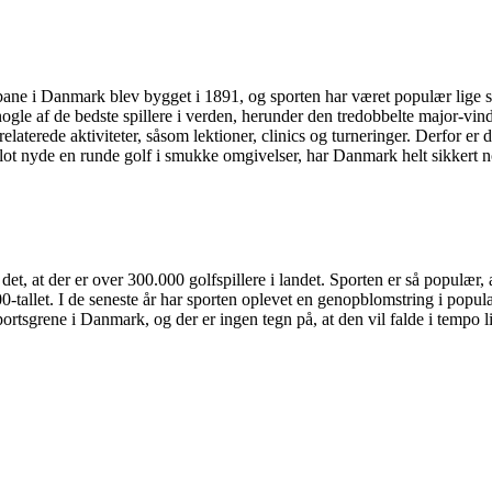
bane i Danmark blev bygget i 1891, og sporten har været populær lige si
nogle af de bedste spillere i verden, herunder den tredobbelte major-
rede aktiviteter, såsom lektioner, clinics og turneringer. Derfor er det
lot nyde en runde golf i smukke omgivelser, har Danmark helt sikkert n
t, at der er over 300.000 golfspillere i landet. Sporten er så populær, 
900-tallet. I de seneste år har sporten oplevet en genopblomstring i popul
portsgrene i Danmark, og der er ingen tegn på, at den vil falde i tempo 