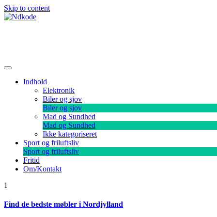
Skip to content
Ndkode
Indhold
Elektronik
Biler og sjov
Biler og sjov
Mad og Sundhed
Mad og Sundhed
Ikke kategoriseret
Sport og friluftsliv
Sport og friluftsliv
Fritid
Om/Kontakt
1
Find de bedste møbler i Nordjylland