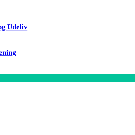
og Udeliv
æning