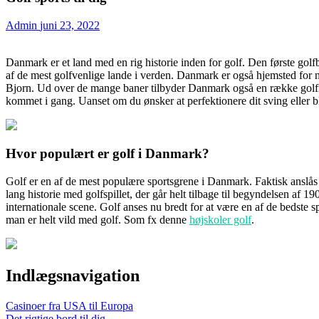
Admin
juni 23, 2022
Danmark er et land med en rig historie inden for golf. Den første golf
af de mest golfvenlige lande i verden. Danmark er også hjemsted for 
Bjorn. Ud over de mange baner tilbyder Danmark også en række golfrelate
kommet i gang. Uanset om du ønsker at perfektionere dit sving eller b
Hvor populært er golf i Danmark?
Golf er en af de mest populære sportsgrene i Danmark. Faktisk anslås de
lang historie med golfspillet, der går helt tilbage til begyndelsen af 1
internationale scene. Golf anses nu bredt for at være en af de bedste s
man er helt vild med golf. Som fx denne
højskoler golf
.
Indlægsnavigation
Casinoer fra USA til Europa
Det rigtige bord til dig