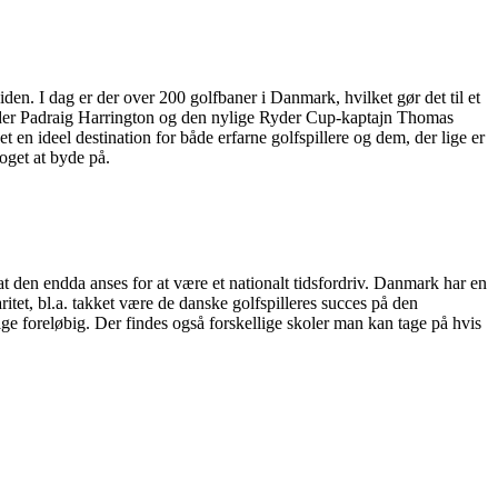
den. I dag er der over 200 golfbaner i Danmark, hvilket gør det til et
vinder Padraig Harrington og den nylige Ryder Cup-kaptajn Thomas
 en ideel destination for både erfarne golfspillere og dem, der lige er
oget at byde på.
at den endda anses for at være et nationalt tidsfordriv. Danmark har en
aritet, bl.a. takket være de danske golfspilleres succes på den
lige foreløbig. Der findes også forskellige skoler man kan tage på hvis