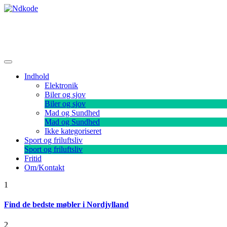
Skip
to
content
Ndkode
Indhold
Elektronik
Biler og sjov
Biler og sjov
Mad og Sundhed
Mad og Sundhed
Ikke kategoriseret
Sport og friluftsliv
Sport og friluftsliv
Fritid
Om/Kontakt
1
Find de bedste møbler i Nordjylland
2