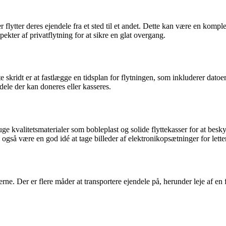
ier flytter deres ejendele fra et sted til et andet. Dette kan være en ko
pekter af privatflytning for at sikre en glat overgang.
skridt er at fastlægge en tidsplan for flytningen, som inkluderer datoer
ndele der kan doneres eller kasseres.
uge kvalitetsmaterialer som bobleplast og solide flyttekasser for at besk
 også være en god idé at tage billeder af elektronikopsætninger for let
erne. Der er flere måder at transportere ejendele på, herunder leje af en f