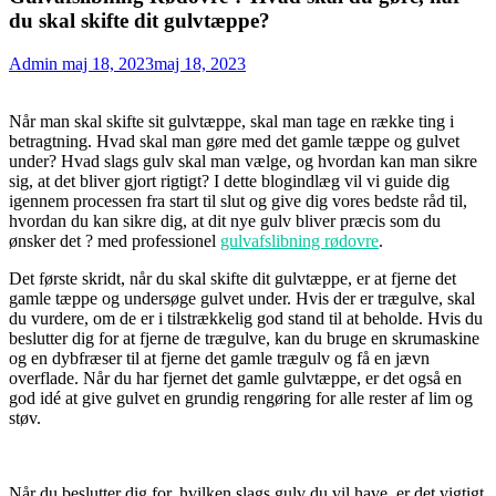
du skal skifte dit gulvtæppe?
Admin
maj 18, 2023
maj 18, 2023
Når man skal skifte sit gulvtæppe, skal man tage en række ting i
betragtning. Hvad skal man gøre med det gamle tæppe og gulvet
under? Hvad slags gulv skal man vælge, og hvordan kan man sikre
sig, at det bliver gjort rigtigt? I dette blogindlæg vil vi guide dig
igennem processen fra start til slut og give dig vores bedste råd til,
hvordan du kan sikre dig, at dit nye gulv bliver præcis som du
ønsker det ? med professionel
gulvafslibning rødovre
.
Det første skridt, når du skal skifte dit gulvtæppe, er at fjerne det
gamle tæppe og undersøge gulvet under. Hvis der er trægulve, skal
du vurdere, om de er i tilstrækkelig god stand til at beholde. Hvis du
beslutter dig for at fjerne de trægulve, kan du bruge en skrumaskine
og en dybfræser til at fjerne det gamle trægulv og få en jævn
overflade. Når du har fjernet det gamle gulvtæppe, er det også en
god idé at give gulvet en grundig rengøring for alle rester af lim og
støv.
Når du beslutter dig for, hvilken slags gulv du vil have, er det vigtigt