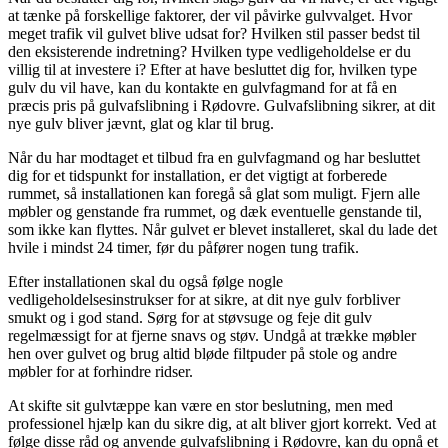
at tænke på forskellige faktorer, der vil påvirke gulvvalget. Hvor
meget trafik vil gulvet blive udsat for? Hvilken stil passer bedst til
den eksisterende indretning? Hvilken type vedligeholdelse er du
villig til at investere i? Efter at have besluttet dig for, hvilken type
gulv du vil have, kan du kontakte en gulvfagmand for at få en
præcis pris på gulvafslibning i Rødovre. Gulvafslibning sikrer, at dit
nye gulv bliver jævnt, glat og klar til brug.
Når du har modtaget et tilbud fra en gulvfagmand og har besluttet
dig for et tidspunkt for installation, er det vigtigt at forberede
rummet, så installationen kan foregå så glat som muligt. Fjern alle
møbler og genstande fra rummet, og dæk eventuelle genstande til,
som ikke kan flyttes. Når gulvet er blevet installeret, skal du lade det
hvile i mindst 24 timer, før du påfører nogen tung trafik.
Efter installationen skal du også følge nogle
vedligeholdelsesinstrukser for at sikre, at dit nye gulv forbliver
smukt og i god stand. Sørg for at støvsuge og feje dit gulv
regelmæssigt for at fjerne snavs og støv. Undgå at trække møbler
hen over gulvet og brug altid bløde filtpuder på stole og andre
møbler for at forhindre ridser.
At skifte sit gulvtæppe kan være en stor beslutning, men med
professionel hjælp kan du sikre dig, at alt bliver gjort korrekt. Ved at
følge disse råd og anvende gulvafslibning i Rødovre, kan du opnå et