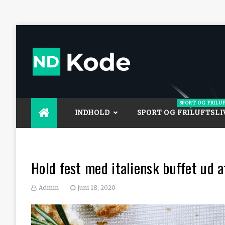
Skip
to
content
Ndkode
SPORT OG FRILU
INDHOLD
SPORT OG FRILUFTSLI
Hold fest med italiensk buffet ud a
Admin
juni 18, 2020