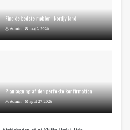
Find de bedste møbler i Nordjylland
Admin
maj 2, 2026
Planlægning af den perfekte konfirmation
Admin
april 27, 2026