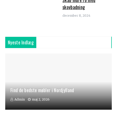
Skab indre ro med
skovbadning
december 8, 2024
Nyeste Indlæg
Find de bedste møbler i Nordjylland
Admin
maj 2, 2026