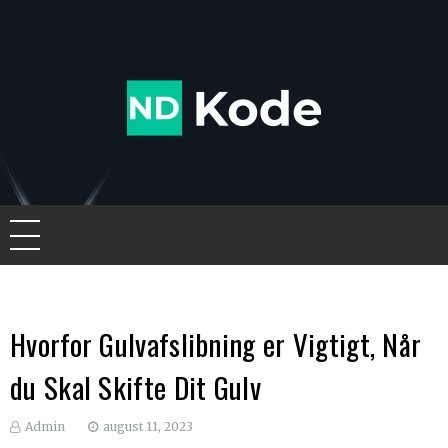
Skip
to
content
Ndkode
Hvorfor Gulvafslibning er Vigtigt, Når
du Skal Skifte Dit Gulv
Admin
august 11, 2023