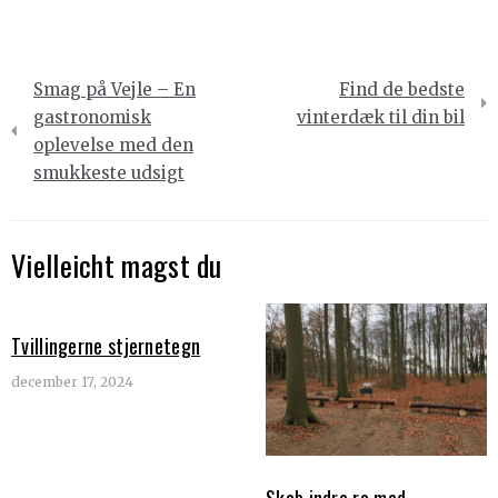
Indlægsnavigation
Smag på Vejle – En
Find de bedste
gastronomisk
vinterdæk til din bil
oplevelse med den
smukkeste udsigt
Vielleicht magst du
Tvillingerne stjernetegn
december 17, 2024