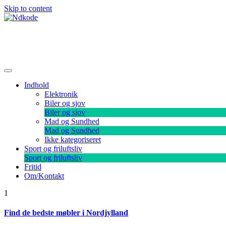
Skip to content
Ndkode
Indhold
Elektronik
Biler og sjov
Biler og sjov
Mad og Sundhed
Mad og Sundhed
Ikke kategoriseret
Sport og friluftsliv
Sport og friluftsliv
Fritid
Om/Kontakt
1
Find de bedste møbler i Nordjylland