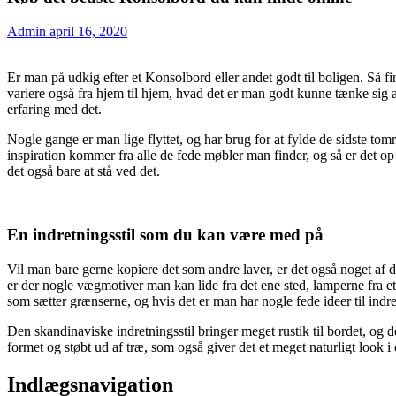
Admin
april 16, 2020
Er man på udkig efter et Konsolbord eller andet godt til boligen. Så f
variere også fra hjem til hjem, hvad det er man godt kunne tænke sig at 
erfaring med det.
Nogle gange er man lige flyttet, og har brug for at fylde de sidste t
inspiration kommer fra alle de fede møbler man finder, og så er det op
det også bare at stå ved det.
En indretningsstil som du kan være med på
Vil man bare gerne kopiere det som andre laver, er det også noget af d
er der nogle vægmotiver man kan lide fra det ene sted, lamperne fra et
som sætter grænserne, og hvis det er man har nogle fede ideer til ind
Den skandinaviske indretningsstil bringer meget rustik til bordet, og
formet og støbt ud af træ, som også giver det et meget naturligt look i 
Indlægsnavigation