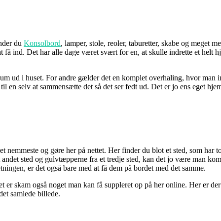
inder du
Konsolbord
, lamper, stole, reoler, taburetter, skabe og meget 
få ind. Det har alle dage været svært for en, at skulle indrette et helt 
omrum ud i huset. For andre gælder det en komplet overhaling, hvor man i
 til en selv at sammensætte det så det ser fedt ud. Det er jo ens eget h
et nemmeste og gøre her på nettet. Her finder du blot et sted, som har t
 andet sted og gulvtæpperne fra et tredje sted, kan det jo være man kom
retningen, er det også bare med at få dem på bordet med det samme.
 det er skam også noget man kan få suppleret op på her online. Her er de
det samlede billede.