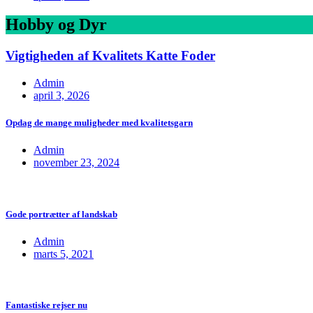
Hobby og Dyr
Vigtigheden af Kvalitets Katte Foder
Admin
april 3, 2026
Opdag de mange muligheder med kvalitetsgarn
Admin
november 23, 2024
Gode portrætter af landskab
Admin
marts 5, 2021
Fantastiske rejser nu