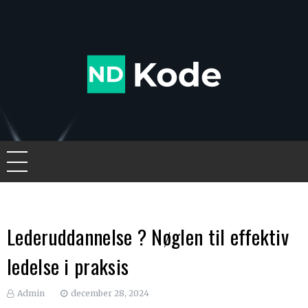
Skip
to
content
Ndkode
Lederuddannelse ? Nøglen til effektiv
ledelse i praksis
Admin
december 28, 2024