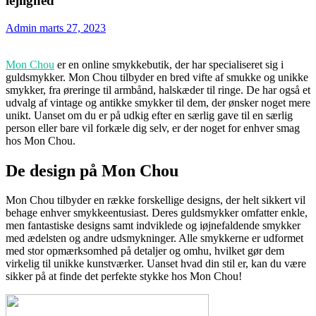
lejlighed
Admin
marts 27, 2023
Mon Chou
er en online smykkebutik, der har specialiseret sig i
guldsmykker. Mon Chou tilbyder en bred vifte af smukke og unikke
smykker, fra øreringe til armbånd, halskæder til ringe. De har også et
udvalg af vintage og antikke smykker til dem, der ønsker noget mere
unikt. Uanset om du er på udkig efter en særlig gave til en særlig
person eller bare vil forkæle dig selv, er der noget for enhver smag
hos Mon Chou.
De design på Mon Chou
Mon Chou tilbyder en række forskellige designs, der helt sikkert vil
behage enhver smykkeentusiast. Deres guldsmykker omfatter enkle,
men fantastiske designs samt indviklede og iøjnefaldende smykker
med ædelsten og andre udsmykninger. Alle smykkerne er udformet
med stor opmærksomhed på detaljer og omhu, hvilket gør dem
virkelig til unikke kunstværker. Uanset hvad din stil er, kan du være
sikker på at finde det perfekte stykke hos Mon Chou!