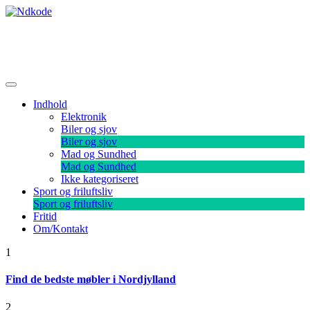
Skip
to
content
Ndkode
Indhold
Elektronik
Biler og sjov
Biler og sjov
Mad og Sundhed
Mad og Sundhed
Ikke kategoriseret
Sport og friluftsliv
Sport og friluftsliv
Fritid
Om/Kontakt
1
Find de bedste møbler i Nordjylland
2