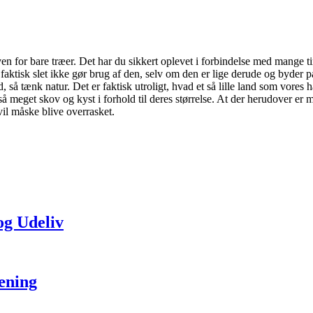
en for bare træer. Det har du sikkert oplevet i forbindelse med mange tin
aktisk slet ikke gør brug af den, selv om den er lige derude og byder på
 så tænk natur. Det er faktisk utroligt, hvad et så lille land som vores ha
å meget skov og kyst i forhold til deres størrelse. At der herudover er m
il måske blive overrasket.
og Udeliv
æning