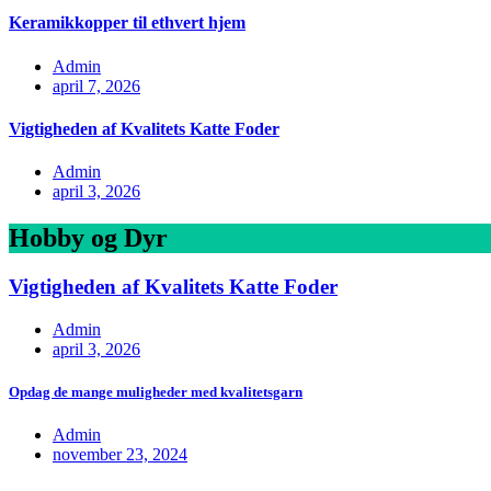
Keramikkopper til ethvert hjem
Admin
april 7, 2026
Vigtigheden af Kvalitets Katte Foder
Admin
april 3, 2026
Hobby og Dyr
Vigtigheden af Kvalitets Katte Foder
Admin
april 3, 2026
Opdag de mange muligheder med kvalitetsgarn
Admin
november 23, 2024