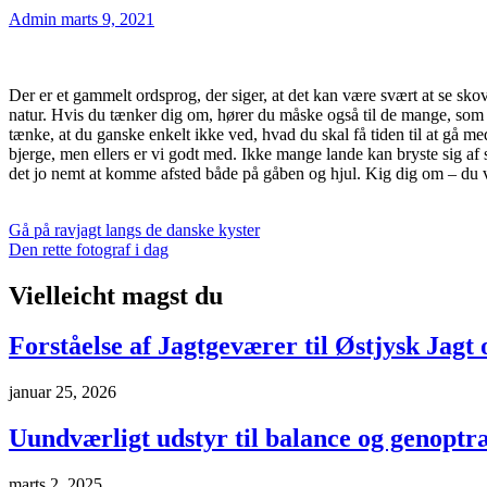
Admin
marts 9, 2021
Der er et gammelt ordsprog, der siger, at det kan være svært at se skov
natur. Hvis du tænker dig om, hører du måske også til de mange, som f
tænke, at du ganske enkelt ikke ved, hvad du skal få tiden til at gå med,
bjerge, men ellers er vi godt med. Ikke mange lande kan bryste sig af s
det jo nemt at komme afsted både på gåben og hjul. Kig dig om – du v
Indlægsnavigation
Gå på ravjagt langs de danske kyster
Den rette fotograf i dag
Vielleicht magst du
Forståelse af Jagtgeværer til Østjysk Jagt 
januar 25, 2026
Uundværligt udstyr til balance og genoptr
marts 2, 2025