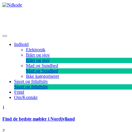
Skip
to
content
Ndkode
Indhold
Elektronik
Biler og sjov
Biler og sjov
Mad og Sundhed
Mad og Sundhed
Ikke kategoriseret
Sport og friluftsliv
Sport og friluftsliv
Fritid
Om/Kontakt
1
Find de bedste møbler i Nordjylland
2