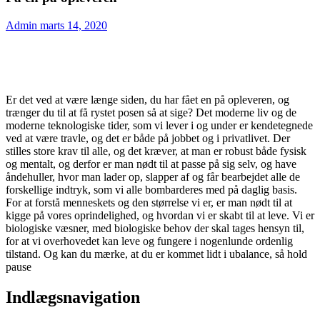
Admin
marts 14, 2020
Er det ved at være længe siden, du har fået en på opleveren, og
trænger du til at få rystet posen så at sige? Det moderne liv og de
moderne teknologiske tider, som vi lever i og under er kendetegnede
ved at være travle, og det er både på jobbet og i privatlivet. Der
stilles store krav til alle, og det kræver, at man er robust både fysisk
og mentalt, og derfor er man nødt til at passe på sig selv, og have
åndehuller, hvor man lader op, slapper af og får bearbejdet alle de
forskellige indtryk, som vi alle bombarderes med på daglig basis.
For at forstå menneskets og den størrelse vi er, er man nødt til at
kigge på vores oprindelighed, og hvordan vi er skabt til at leve. Vi er
biologiske væsner, med biologiske behov der skal tages hensyn til,
for at vi overhovedet kan leve og fungere i nogenlunde ordenlig
tilstand. Og kan du mærke, at du er kommet lidt i ubalance, så hold
pause
Indlægsnavigation