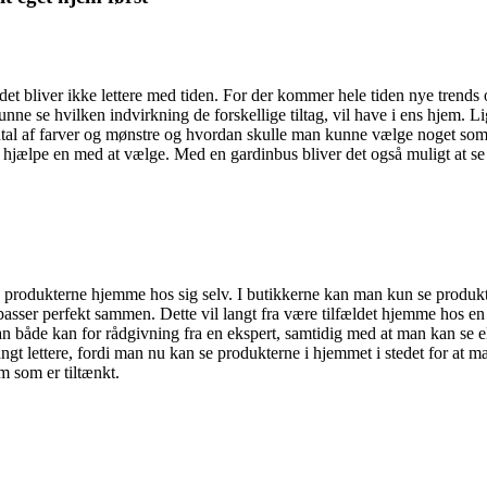
g det bliver ikke lettere med tiden. For der kommer hele tiden nye trends
kunne se hvilken indvirkning de forskellige tiltag, vil have i ens hjem. 
et utal af farver og mønstre og hvordan skulle man kunne vælge noget som 
jælpe en med at vælge. Med en gardinbus bliver det også muligt at se n
 se produkterne hjemme hos sig selv. I butikkerne kan man kun se produk
sser perfekt sammen. Dette vil langt fra være tilfældet hjemme hos en 
n både kan for rådgivning fra en ekspert, samtidig med at man kan se e
gt lettere, fordi man nu kan se produkterne i hjemmet i stedet for at ma
um som er tiltænkt.