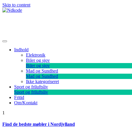
Skip to content
Ndkode
Indhold
Elektronik
Biler og sjov
Biler og sjov
Mad og Sundhed
Mad og Sundhed
Ikke kategoriseret
Sport og friluftsliv
Sport og friluftsliv
Fritid
Om/Kontakt
1
Find de bedste møbler i Nordjylland