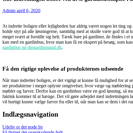
Admin
april 6, 2020
At indrette boligen eller lejligheden har aldrig været nogen let ting o
holde styr på alle løsningerne, samtidig med at skulle være god til at 
meget svært at forstille sig helt. Tænk bare på gardiner, de findes i 
kan med en gardinbus, hvor man kan få en ekspert på besøg, som kan h
gardinbus på dingardinmand.dk
.
Få den rigtige oplevelse af produkternes udseende
Når man indretter boligen, er det vigtigt at kunne få mulighed for at
ser produkterne i meget oplyste omgivelser, hvor væge og møblering pa
møbler og farver. Derfor kan en gardinbus være en god løsning, så ma
faktisk kommer til at hænge. Det vil gøre arbejdet med indretningen lan
vil hurtigt kunne vælge farver fra eller til, når man kan se dem i det r
Indlægsnavigation
Udeliv er det gode liv
Få fjernet det overskydende fedt