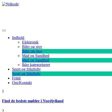
Skip
to
content
Ndkode
Indhold
Elektronik
Biler og sjov
Biler og sjov
Mad og Sundhed
Mad og Sundhed
Ikke kategoriseret
Sport og friluftsliv
Sport og friluftsliv
Fritid
Om/Kontakt
1
Find de bedste møbler i Nordjylland
2