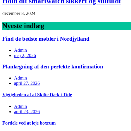
Hold dit smartwatch sikkert og stilfuldt
december 8, 2024
Nyeste indlæg
Find de bedste møbler i Nordjylland
Admin
maj 2, 2026
Planlægning af den perfekte konfirmation
Admin
april 27, 2026
Vigtigheden af at Skifte Dæk i Tide
Admin
april 23, 2026
Fordele ved at leje boxrum