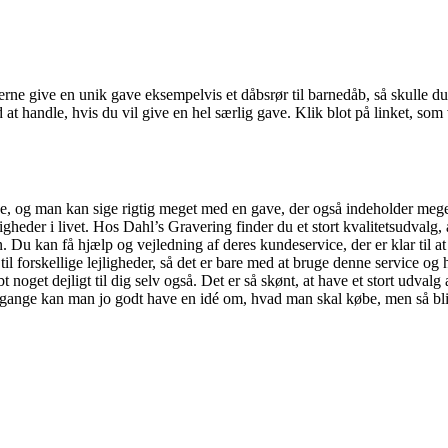
u gerne give en unik gave eksempelvis et dåbsrør til barnedåb, så skulle 
ted at handle, hvis du vil give en hel særlig gave. Klik blot på linket, 
, og man kan sige rigtig meget med en gave, der også indeholder megen 
ligheder i livet. Hos Dahl’s Gravering finder du et stort kvalitetsudvalg,
en. Du kan få hjælp og vejledning af deres kundeservice, der er klar ti
 til forskellige lejligheder, så det er bare med at bruge denne service og
bt noget dejligt til dig selv også. Det er så skønt, at have et stort udv
gange kan man jo godt have en idé om, hvad man skal købe, men så bliv