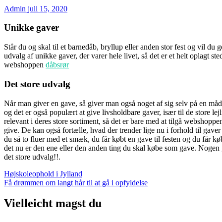
Admin
juli 15, 2020
Unikke gaver
Står du og skal til et barnedåb, bryllup eller anden stor fest og vil d
udvalg af unikke gaver, der varer hele livet, så det er et helt oplagt s
webshoppen
dåbsrør
Det store udvalg
Når man giver en gave, så giver man også noget af sig selv på en måde
og det er også populært at give livsholdbare gaver, især til de store lej
relevant i deres store sortiment, så det er bare med at tilgå webshopp
give. De kan også fortælle, hvad der trender lige nu i forhold til gaver
du så to fluer med et smæk, du får købt en gave til festen og du får kø
det nu er den ene eller den anden ting du skal købe som gave. Nogen 
det store udvalg!!.
Indlægsnavigation
Højskoleophold i Jylland
Få drømmen om langt hår til at gå i opfyldelse
Vielleicht magst du