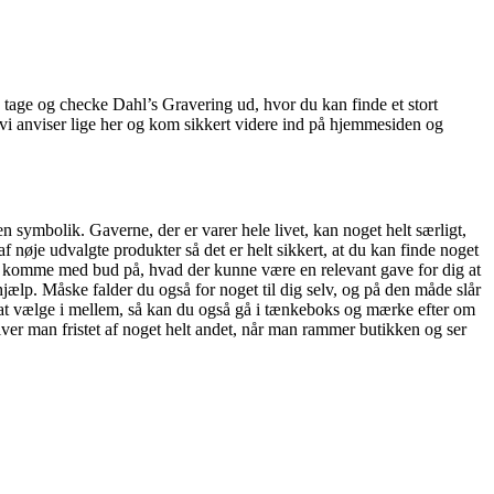
du tage og checke Dahl’s Gravering ud, hvor du kan finde et stort
som vi anviser lige her og kom sikkert videre ind på hjemmesiden og
symbolik. Gaverne, der er varer hele livet, kan noget helt særligt,
 af nøje udvalgte produkter så det er helt sikkert, at du kan finde noget
l at komme med bud på, hvad der kunne være en relevant gave for dig at
 hjælp. Måske falder du også for noget til dig selv, og på den måde slår
alg at vælge i mellem, så kan du også gå i tænkeboks og mærke efter om
er man fristet af noget helt andet, når man rammer butikken og ser