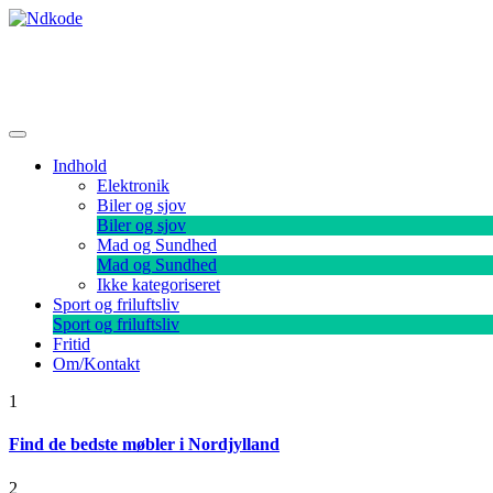
Skip
to
content
Ndkode
Indhold
Elektronik
Biler og sjov
Biler og sjov
Mad og Sundhed
Mad og Sundhed
Ikke kategoriseret
Sport og friluftsliv
Sport og friluftsliv
Fritid
Om/Kontakt
1
Find de bedste møbler i Nordjylland
2